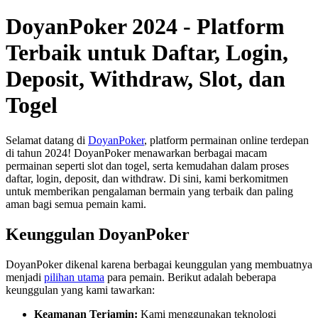
DoyanPoker 2024 - Platform
Terbaik untuk Daftar, Login,
Deposit, Withdraw, Slot, dan
Togel
Selamat datang di
DoyanPoker
, platform permainan online terdepan
di tahun 2024! DoyanPoker menawarkan berbagai macam
permainan seperti slot dan togel, serta kemudahan dalam proses
daftar, login, deposit, dan withdraw. Di sini, kami berkomitmen
untuk memberikan pengalaman bermain yang terbaik dan paling
aman bagi semua pemain kami.
Keunggulan DoyanPoker
DoyanPoker dikenal karena berbagai keunggulan yang membuatnya
menjadi
pilihan utama
para pemain. Berikut adalah beberapa
keunggulan yang kami tawarkan:
Keamanan Terjamin:
Kami menggunakan teknologi