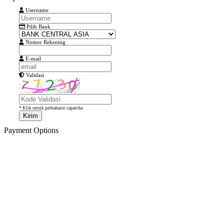
Username
Pilih Bank
Nomor Rekening
E-mail
Validasi
* Klik untuk perbaharui capatcha
Kirim
Payment Options