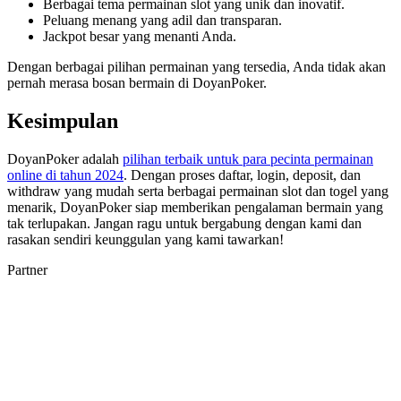
Berbagai tema permainan slot yang unik dan inovatif.
Peluang menang yang adil dan transparan.
Jackpot besar yang menanti Anda.
Dengan berbagai pilihan permainan yang tersedia, Anda tidak akan
pernah merasa bosan bermain di DoyanPoker.
Kesimpulan
DoyanPoker adalah
pilihan terbaik untuk para pecinta permainan
online di tahun 2024
. Dengan proses daftar, login, deposit, dan
withdraw yang mudah serta berbagai permainan slot dan togel yang
menarik, DoyanPoker siap memberikan pengalaman bermain yang
tak terlupakan. Jangan ragu untuk bergabung dengan kami dan
rasakan sendiri keunggulan yang kami tawarkan!
Partner