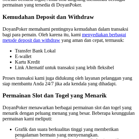
permainan yang tersedia di DoyanPoker.
Kemudahan Deposit dan Withdraw
DoyanPoker memahami pentingnya kemudahan dalam transaksi
bagi para pemain. Oleh karena itu, kami
menyediakan berbagai
metode deposit dan withdraw
yang aman dan cepat, termasuk:
Transfer Bank Lokal
E-wallet
Kartu Kredit
Link Alternatif untuk transaksi yang lebih fleksibel
Proses transaksi kami juga didukung oleh layanan pelanggan yang
siap membantu Anda 24/7 jika ada kendala yang dihadapi.
Permainan Slot dan Togel yang Menarik
DoyanPoker menawarkan berbagai permainan slot dan togel yang
menarik dengan peluang menang yang besar. Beberapa keunggulan
permainan kami meliputi:
Grafik dan suara berkualitas tinggi yang memberikan
pengalaman bermain yang menyenangkan.