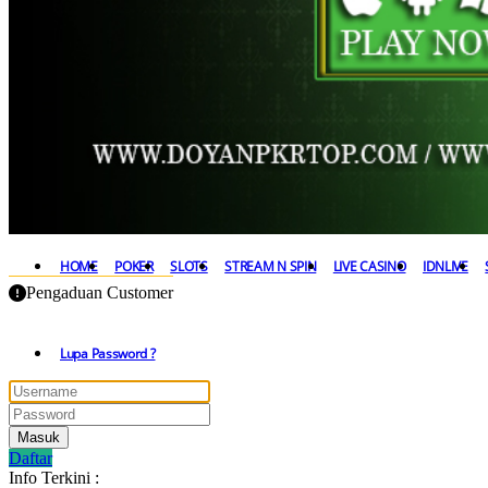
HOME
POKER
SLOTS
STREAM N SPIN
LIVE CASINO
IDNLIVE
Pengaduan Customer
Lupa Password ?
username
Password
Masuk
Daftar
Info Terkini :