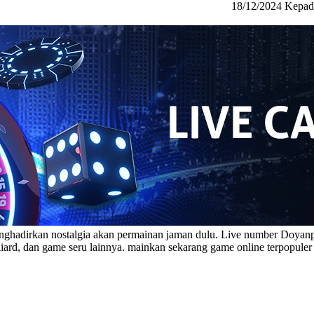
18/12/2024 Kepada member setia doya
ghadirkan nostalgia akan permainan jaman dulu. Live number Doyanpo
liard, dan game seru lainnya. mainkan sekarang game online terpopule